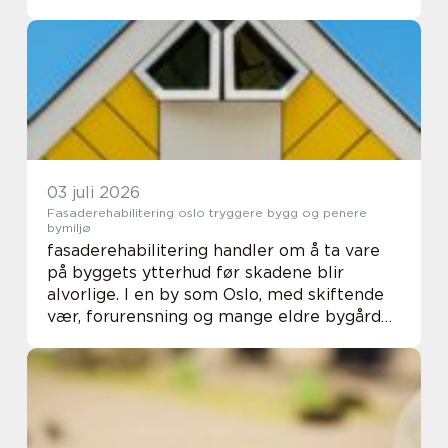
Mange forbinder fysioterapi med skader og
vond rygg, men faget favner mye bredere
enn som s...
03 juli 2026
Fasaderehabilitering oslo tryggere bygg og penere
bymiljø
fasaderehabilitering handler om å ta vare
på byggets ytterhud før skadene blir
alvorlige. I en by som Oslo, med skiftende
vær, forurensning og mange eldre bygårder,
er dette ekstra viktig. Når fasaden får riktig
behandling i tide, forlenges levetiden...