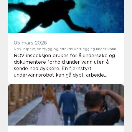
trenger et sted som...
05 mars 2026
Rov inspeksjon trygg og effektiv kartlegging under vann
ROV inspeksjon brukes for å undersøke og
dokumentere forhold under vann uten å
sende ned dykkere. En fjernstyrt
undervannsrobot kan gå dypt, arbeide
lenge og komme til steder som er
krevende eller risikofylte for mennesker.
Slik får du gode data, høy...