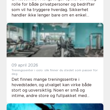
rolle for både privatpersoner og bedrifter
som vil ha tryggere hverdag. Sikkerhet
handler ikke lenger bare om en enkel
nøkkellås på ytterdøren. I dag kombineres
mekaniske låser, digitale adgangssystemer,
dø...
09 april 2026
Treningssenter i oslo: slik finner du stedet som passer for
deg
Det finnes mange treningssentre i
hovedstaden, og utvalget kan virke både
stort og uoversiktlig. Noen er små og
intime, andre store og fullpakket med
utstyr. For å trene jevnlig over tid trenger
man mer enn bare et medlemskap. Man