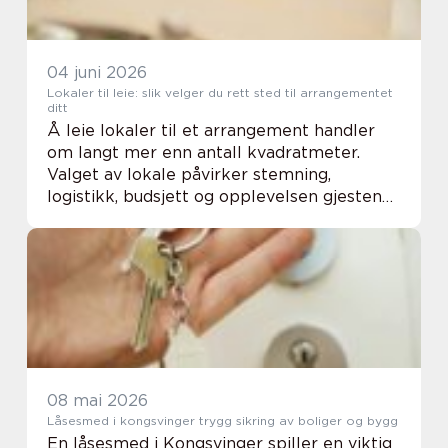
04 juni 2026
Lokaler til leie: slik velger du rett sted til arrangementet
ditt
Å leie lokaler til et arrangement handler
om langt mer enn antall kvadratmeter.
Valget av lokale påvirker stemning,
logistikk, budsjett og opplevelsen gjestene
sitter igjen med. Når noen ser etter lokaler
til leie, leter de ofte samtidig etter tryggh...
08 mai 2026
Låsesmed i kongsvinger trygg sikring av boliger og bygg
En låsesmed i Kongsvinger spiller en viktig