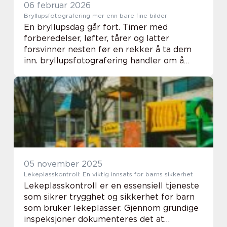
06 februar 2026
Bryllupsfotografering mer enn bare fine bilder
En bryllupsdag går fort. Timer med
forberedelser, løfter, tårer og latter
forsvinner nesten før en rekker å ta dem
inn. bryllupsfotografering handler om å
stoppe tiden i disse øyeblikkene. En dyktig
fotograf dokumenterer ikke bare hva som
skjer, men ...
05 november 2025
Lekeplasskontroll: En viktig innsats for barns sikkerhet
Lekeplasskontroll er en essensiell tjeneste
som sikrer trygghet og sikkerhet for barn
som bruker lekeplasser. Gjennom grundige
inspeksjoner dokumenteres det at