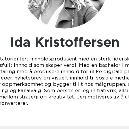
Ida Kristoffersen
ltatorientert innholdsprodusent med en sterk lidensk
sfullt innhold som skaper verdi. Med en bachelor i 
aring med å produsere innhold for ulike digitale pl
deoer, nyhetsbrev og visuelt innhold til sosiale medier
r oppmerksomhet og bygger tillit hos målgruppen, og
g og kanalvalg. Som person er jeg initiativrik, allsi
 mellom strategi og kreativitet. Jeg motiveres av å 
konverterer.