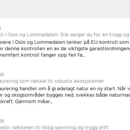
6
l i Oslo og Lommedalen: Slik sørger du for en trygg og l
eiere i Oslo og Lommedalen tenker på EU-kontroll som 
r denne kontrollen en av de viktigste garantiordningene
nnomført kontroll fanger opp feil fø...
26
aurering som nøkkel til robuste økosystemer
aurering handler om å gi ødelagt natur en ny start. Når 
rør og skogsområder bygges ned, svekkes både naturma
kraft. Gjennom m&ar...
26
Transformator nøkkelen til riktig spenning og trygg drift