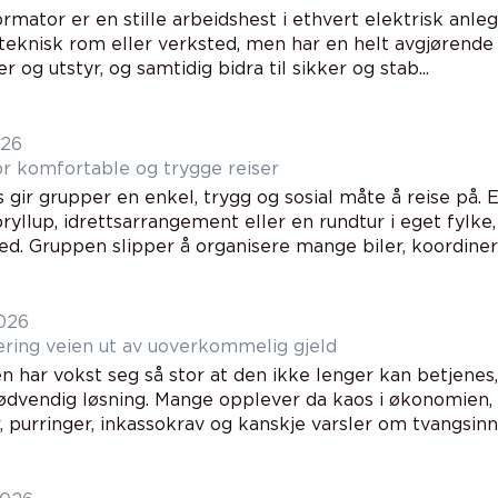
rmator er en stille arbeidshest i ethvert elektrisk anleg
teknisk rom eller verksted, men har en helt avgjørende j
er og utstyr, og samtidig bidra til sikker og stab...
026
or komfortable og trygge reiser
 gir grupper en enkel, trygg og sosial måte å reise på. E
bryllup, idrettsarrangement eller en rundtur i eget fylke
d. Gruppen slipper å organisere mange biler, koordinere
2026
Gjeldssanering veien ut av uoverkommelig gjeld
en har vokst seg så stor at den ikke lenger kan betjenes
nødvendig løsning. Mange opplever da kaos i økonomien, 
, purringer, inkassokrav og kanskje varsler om tvangsinndr