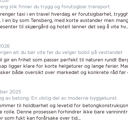
2026
Taxi tønsberg slik finner du trygg og forutsigbar transport
enger taxi i en travel hverdag, er forutsigbarhet, trygg
. I en by som Tønsberg, med korte avstander men mange
senter til skjærgård og hotell lønner det seg å vite hv..
 2026
Bobiler bergen alt du bør vite før du velger bobil på vestlandet
l gir en frihet som passer perfekt til naturen rundt Berge
ap ligger klare for korte helgeturer og lange ferier. M
sker både oversikt over markedet og konkrete råd før d
ber 2025
ng av betong: En viktig del av moderne byggekunst
ommer til holdbarhet og levetid for betongkonstruksjone
e rolle. Denne prosessen forhindrer ikke bare vanninnt
 som fukt kan forårsake over tid....