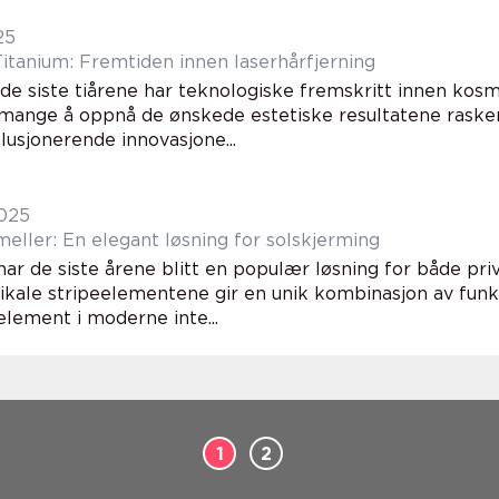
25
itanium: Fremtiden innen laserhårfjerning
 de siste tiårene har teknologiske fremskritt innen kos
 mange å oppnå de ønskede estetiske resultatene rasker
lusjonerende innovasjone...
2025
meller: En elegant løsning for solskjerming
ar de siste årene blitt en populær løsning for både pri
ikale stripeelementene gir en unik kombinasjon av funks
element i moderne inte...
1
2