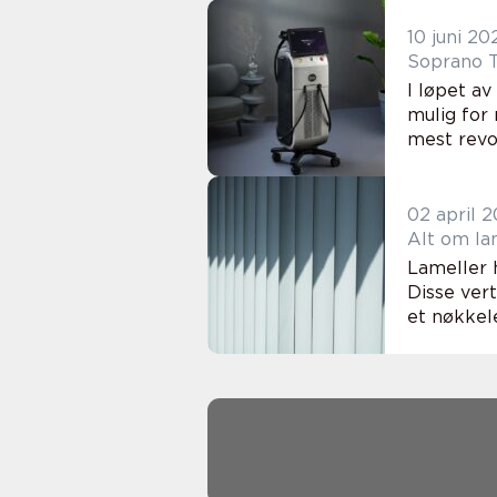
10 juni 20
Soprano T
I løpet av
mulig for
mest revo
02 april 
Alt om la
Lameller h
Disse vert
et nøkkel