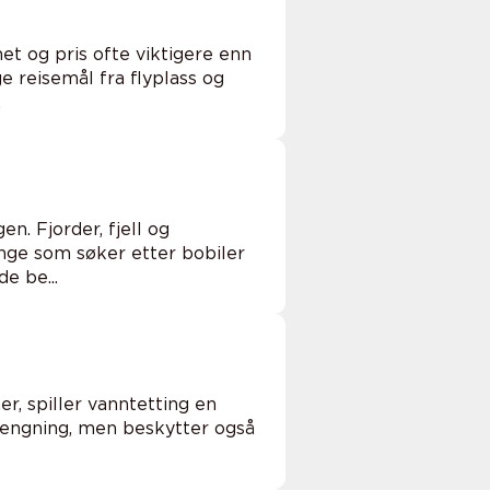
het og pris ofte viktigere enn
 reisemål fra flyplass og
.
n. Fjorder, fjell og
ange som søker etter bobiler
e be...
r, spiller vanntetting en
rengning, men beskytter også