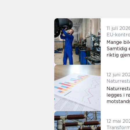
11 juli 202
EU-kontrol
Mange bil
Samtidig e
riktig gje
12 juni 20
Naturrest
Naturrest
legges i 
motstands
12 mai 20