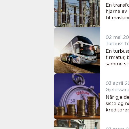
En transfo
hjørne av 
til maskin
02 mai 2
Turbuss f
En turbuss
firmatur, 
samme ste
03 april 
Når gjeld
siste og 
kreditorer