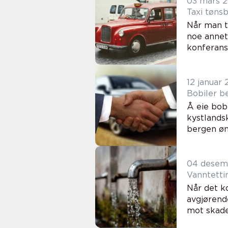
03 mars 
Når man tr
noe annet
konferanse
12 januar
Å eie bobi
kystlandsk
bergen øn
04 desem
Vanntetti
Når det k
avgjørend
mot skader