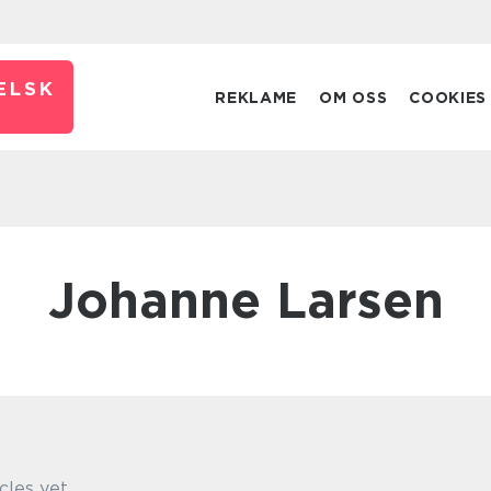
ELSK
REKLAME
OM OSS
COOKIES
Johanne Larsen
cles yet