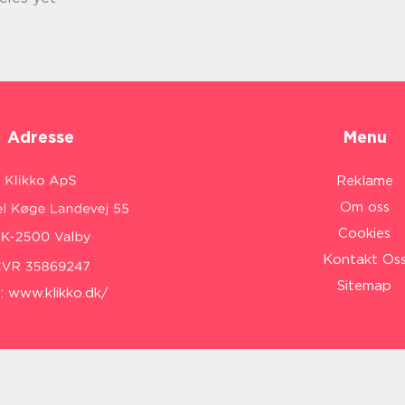
Adresse
Menu
Reklame
Om oss
Cookies
Kontakt Os
Sitemap
:
www.klikko.dk/