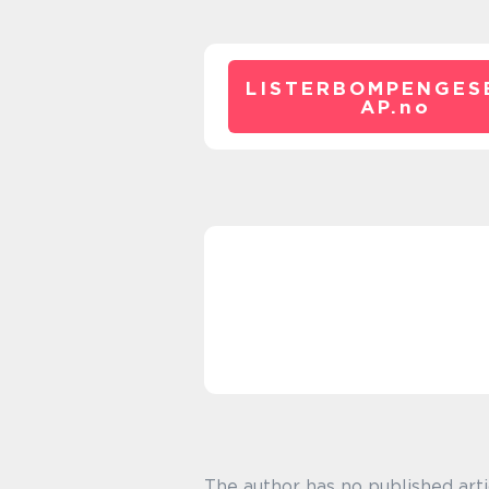
LISTERBOMPENGES
AP.
no
The author has no published arti