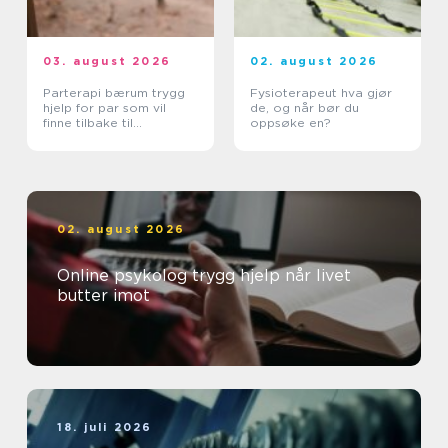
03. august 2026
02. august 2026
Parterapi bærum trygg
Fysioterapeut hva gjør
hjelp for par som vil
de, og når bør du
finne tilbake til
oppsøke en?
hverandre
02. august 2026
Online psykolog trygg hjelp når livet
butter imot
18. juli 2026