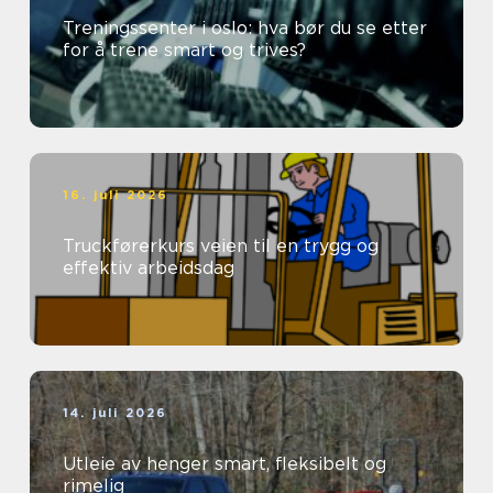
Treningssenter i oslo: hva bør du se etter
for å trene smart og trives?
16. juli 2026
Truckførerkurs veien til en trygg og
effektiv arbeidsdag
14. juli 2026
Utleie av henger smart, fleksibelt og
rimelig