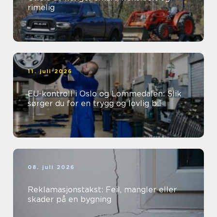
rimelig
11. juli 2026
EU-kontroll i Oslo og Lommedalen: Slik
sørger du for en trygg og lovlig bil
08. juli 2026
Reklamasjonstakst: Feil, mangler eller
skader på en bygning