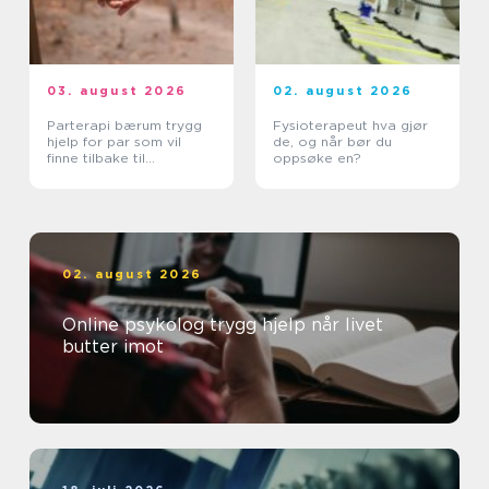
03. august 2026
02. august 2026
Parterapi bærum trygg
Fysioterapeut hva gjør
hjelp for par som vil
de, og når bør du
finne tilbake til
oppsøke en?
hverandre
02. august 2026
Online psykolog trygg hjelp når livet
butter imot