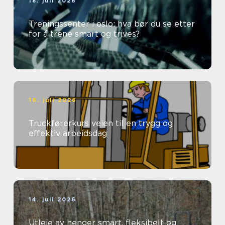
18. juli 2026
Treningssenter i oslo: hva bør du se etter
for å trene smart og trives?
16. juli 2026
Truckførerkurs veien til en trygg og
effektiv arbeidsdag
14. juli 2026
Utleie av henger smart, fleksibelt og