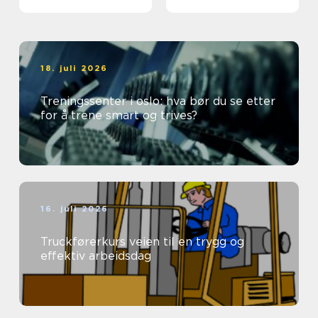
18. juli 2026
Treningssenter i oslo: hva bør du se etter
for å trene smart og trives?
16. juli 2026
Truckførerkurs veien til en trygg og
effektiv arbeidsdag