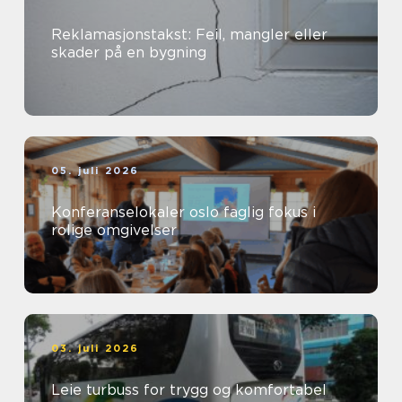
Reklamasjonstakst: Feil, mangler eller
skader på en bygning
05. juli 2026
Konferanselokaler oslo faglig fokus i
rolige omgivelser
03. juli 2026
Leie turbuss for trygg og komfortabel