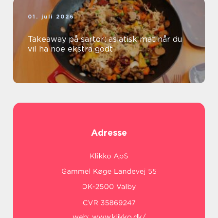
01. juli 2026
Takeaway på sartor: asiatisk mat når du
vil ha noe ekstra godt
Adresse
web:
www.klikko.dk/