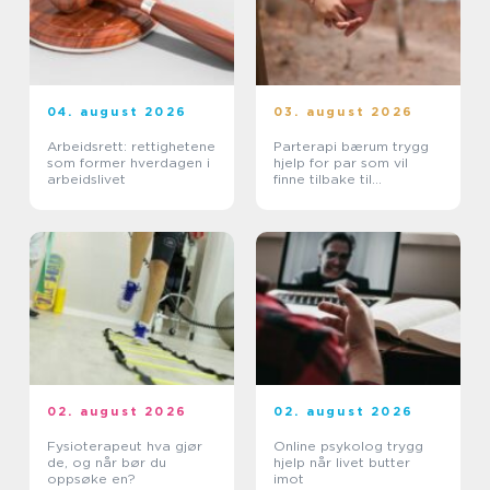
04. august 2026
03. august 2026
Arbeidsrett: rettighetene
Parterapi bærum trygg
som former hverdagen i
hjelp for par som vil
arbeidslivet
finne tilbake til
hverandre
02. august 2026
02. august 2026
Fysioterapeut hva gjør
Online psykolog trygg
de, og når bør du
hjelp når livet butter
oppsøke en?
imot