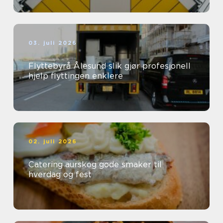
03. juli 2026
Flyttebyrå Ålesund slik gjør profesjonell
hjelp flyttingen enklere
02. juli 2026
Catering aurskog gode smaker til
hverdag og fest