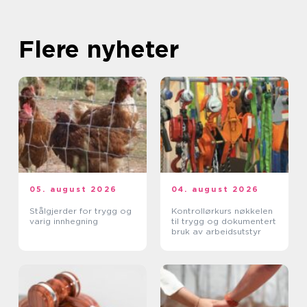
Flere nyheter
05. august 2026
04. august 2026
Stålgjerder for trygg og
Kontrollørkurs nøkkelen
varig innhegning
til trygg og dokumentert
bruk av arbeidsutstyr