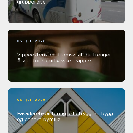
gruppereise
03. juli 2026
Vippeextensions tromsø: alt du trenger
Å vite for naturlig vakre vipper
03. juli 2026
Fasaderehabilitering oslo tryggere bygg
og penere bymiljø