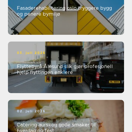
Fasaderehabilitering oslo tryggere bygg
og penere bymiljø
03. juli 2026
Flyttebyrå Ålesund slik gjør profesjonell
hjelp flyttingen enklere
02. juli 2026
Catering aurskog gode smaker til
hverdag og fest