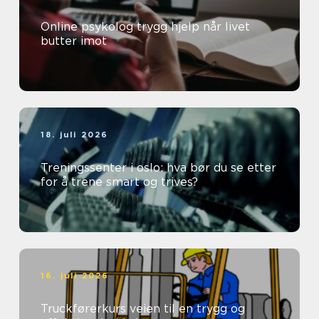
Online psykolog trygg hjelp når livet
butter imot
18. juli 2026
Treningssenter i oslo: hva bør du se etter
for å trene smart og trives?
16. juli 2026
Truckførerkurs veien til en trygg og