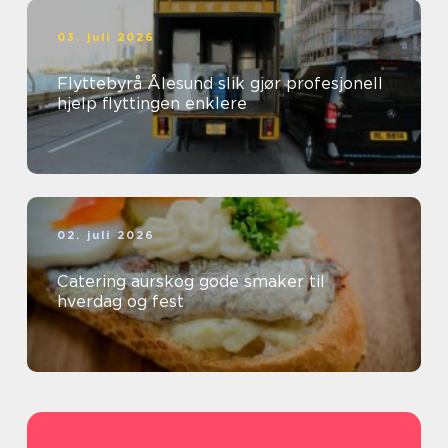
03. juli 2026
Flyttebyrå Ålesund slik gjør profesjonell
hjelp flyttingen enklere
02. juli 2026
Catering aurskog gode smaker til
hverdag og fest