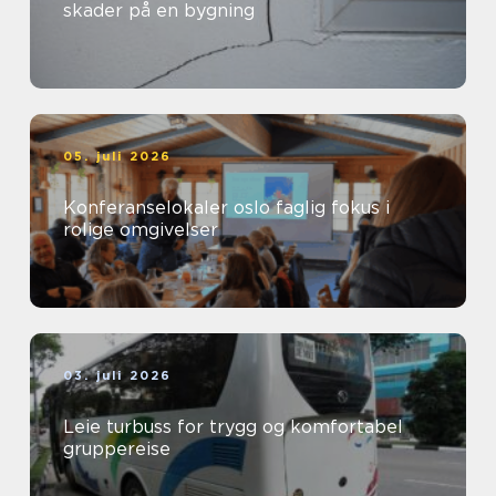
skader på en bygning
05. juli 2026
Konferanselokaler oslo faglig fokus i
rolige omgivelser
03. juli 2026
Leie turbuss for trygg og komfortabel
gruppereise