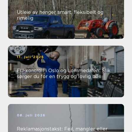
Utleie av henger smart, fleksibelt og
rimelig
11. juli 2026
EU-kontroll i Oslo og Lommedalen: Slik
sørger du for en trygg og lovlig bil
08. juli 2026
Reklamasjonstakst: Feil, mangler eller