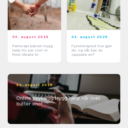
03. august 2026
02. august 2026
Parterapi bærum trygg
Fysioterapeut hva gjør
hjelp for par som vil
de, og når bør du
finne tilbake til
oppsøke en?
hverandre
02. august 2026
Online psykolog trygg hjelp når livet
butter imot