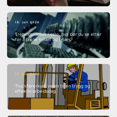
18. juli 2026
Treningssenter i oslo: hva bør du se etter
for å trene smart og trives?
16. juli 2026
Truckførerkurs veien til en trygg og
effektiv arbeidsdag