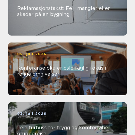
Reklamasjonstakst: Feil, mangler eller
skader på en bygning
05. juli 2026
Konferanselokaler oslo faglig fokus i
rolige omgivelser
03. juli 2026
Leie turbuss for trygg og komfortabel
gruppereise