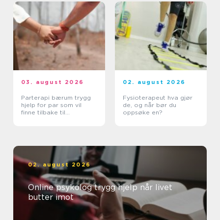
03. august 2026
02. august 2026
Parterapi bærum trygg
Fysioterapeut hva gjør
hjelp for par som vil
de, og når bør du
finne tilbake til
oppsøke en?
hverandre
02. august 2026
Online psykolog trygg hjelp når livet
butter imot