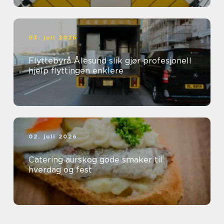
03. juli 2026
Flyttebyrå Ålesund slik gjør profesjonell
hjelp flyttingen enklere
02. juli 2026
Catering aurskog gode smaker til
hverdag og fest