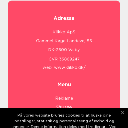
Adresse
web:
www.klikko.dk/
Menu
Reklame
Om oss
Cookies
På vores website bruges cookies til at huske dine
indstillinger, statistik og personalisering af indhold og
Kontakt Oss
annoncer. Denne information deles med tredjepart. Ved