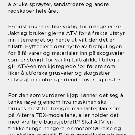
å bruke sprøyter, sandstrøere og andre
redskaper hele året.
Fritidsbruken er like viktig for mange eiere.
Jaktlag bruker gjerne ATV for å frakte utstyr
inn i terrenget og hente ut vilt der det er
tillatt. Hytteeiere drar nytte av firehjulingen
for å få varer og materialer inn på skogsveier
som er stengt for vanlig biltrafikk. I tillegg
gir ATV-en ren kjøreglede for førere som
liker å utforske grusveier og skogsstier,
selvsagt innenfor gjeldende lover og regler.
For den som vurderer kjøp, lønner det seg å
tenke nøye gjennom hva maskinen skal
brukes mest til. Trenger man lasteplan, som
på Alterra TBX-modellene, eller holder det
med kraftige bagasjebrett? Skal ATV-en
trekke tunge hengere, er motorstørrelse og
utveksling sentralt. Riktig modellvalg gir mer