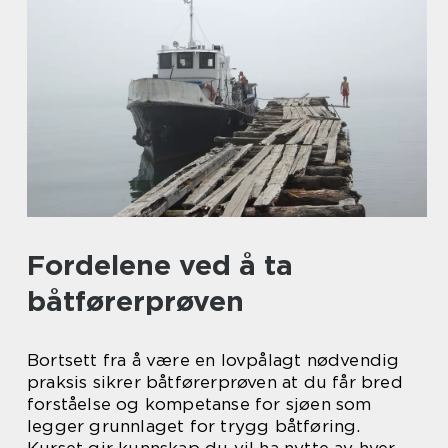
Fordelene ved å ta
båtførerprøven
Bortsett fra å være en lovpålagt nødvendig
praksis sikrer båtførerprøven at du får bred
forståelse og kompetanse for sjøen som
legger grunnlaget for trygg båtføring.
Kurset gir kunnskap du vil ha nytte av hver