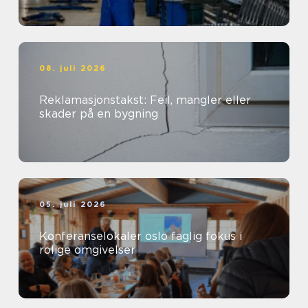
08. juli 2026
Reklamasjonstakst: Feil, mangler eller
skader på en bygning
05. juli 2026
Konferanselokaler oslo faglig fokus i
rolige omgivelser