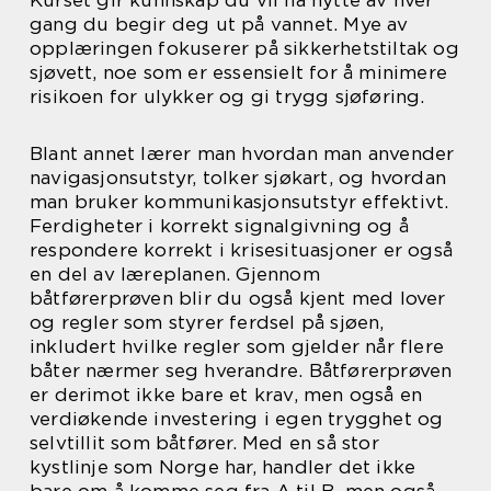
gang du begir deg ut på vannet. Mye av
opplæringen fokuserer på sikkerhetstiltak og
sjøvett, noe som er essensielt for å minimere
risikoen for ulykker og gi trygg sjøføring.
Blant annet lærer man hvordan man anvender
navigasjonsutstyr, tolker sjøkart, og hvordan
man bruker kommunikasjonsutstyr effektivt.
Ferdigheter i korrekt signalgivning og å
respondere korrekt i krisesituasjoner er også
en del av læreplanen. Gjennom
båtførerprøven blir du også kjent med lover
og regler som styrer ferdsel på sjøen,
inkludert hvilke regler som gjelder når flere
båter nærmer seg hverandre. Båtførerprøven
er derimot ikke bare et krav, men også en
verdiøkende investering i egen trygghet og
selvtillit som båtfører. Med en så stor
kystlinje som Norge har, handler det ikke
bare om å komme seg fra A til B, men også