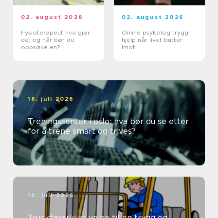
02. august 2026
02. august 2026
Fysioterapeut hva gjør
Online psykolog trygg
de, og når bør du
hjelp når livet butter
oppsøke en?
imot
18. juli 2026
Treningssenter i oslo: hva bør du se etter
for å trene smart og trives?
16. juli 2026
Truckførerkurs veien til en trygg og