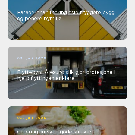
Fasaderehabilitering oslo tryggere bygg
og penere bymiljø
03. juli 2026
Flyttebyrå Ålesund slik gjør profesjonell
hjelp flyttingen enklere
02. juli 2026
Catering aurskog gode smaker til