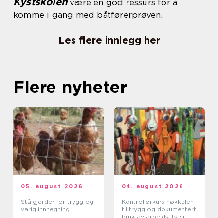
Kystskolen
være en god ressurs for å
komme i gang med båtførerprøven.
Les flere innlegg her
Flere nyheter
05. august 2026
04. august 2026
Stålgjerder for trygg og
Kontrollørkurs nøkkelen
varig innhegning
til trygg og dokumentert
bruk av arbeidsutstyr