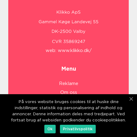
web:
www.klikko.dk/
Menu
Reklame
Om oss
Cookies
På vores website bruges cookies til at huske dine
indstillinger, statistik og personalisering af indhold og
Kontakt Oss
annoncer. Denne information deles med tredjepart. Ved
Sitemap
fortsat brug af websiden godkender du cookiepolitikken.
Ok
Privatlivspolitik