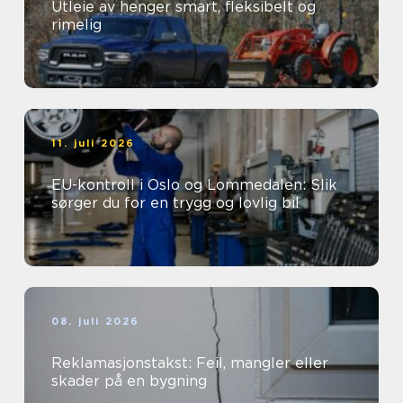
Utleie av henger smart, fleksibelt og
rimelig
11. juli 2026
EU-kontroll i Oslo og Lommedalen: Slik
sørger du for en trygg og lovlig bil
08. juli 2026
Reklamasjonstakst: Feil, mangler eller
skader på en bygning