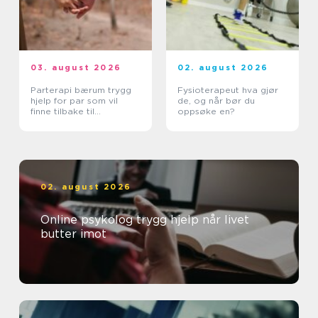
03. august 2026
02. august 2026
Parterapi bærum trygg
Fysioterapeut hva gjør
hjelp for par som vil
de, og når bør du
finne tilbake til
oppsøke en?
hverandre
02. august 2026
Online psykolog trygg hjelp når livet
butter imot