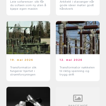
Leie sofarenser: slik får
Arkitekt i stavanger når
du sofaen som ny uten å
gode ideer møter godt
kjøpe egen maskin
håndverk
19. mai 2026
12. mai 2026
Transformator slik
Transformator nøkkelen
fungerer hjertet i
til riktig spenning og
strømforsyningen
trygg drift