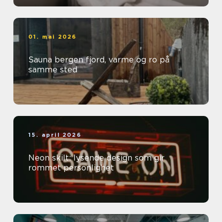
01. mai 2026
Sauna bergen fjord, varme og ro på
samme sted
15. april 2026
Neon skilt: lysende design som gir
rommet personlighet