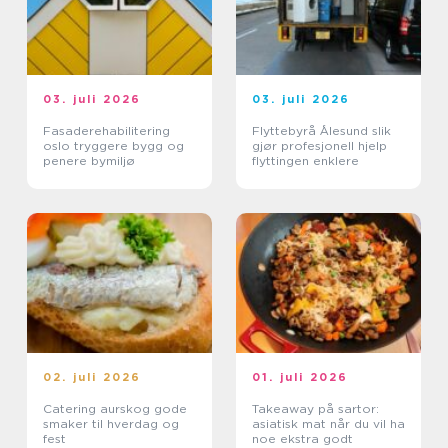
03. juli 2026
03. juli 2026
Fasaderehabilitering
Flyttebyrå Ålesund slik
oslo tryggere bygg og
gjør profesjonell hjelp
penere bymiljø
flyttingen enklere
02. juli 2026
01. juli 2026
Catering aurskog gode
Takeaway på sartor:
smaker til hverdag og
asiatisk mat når du vil ha
fest
noe ekstra godt