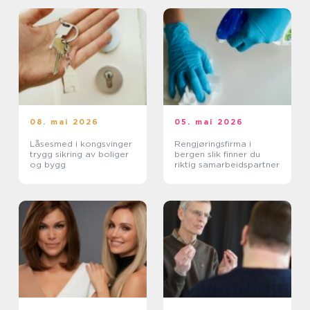
08. mai 2026
05. mai 2026
Låsesmed i kongsvinger
Rengjøringsfirma i
trygg sikring av boliger
bergen slik finner du
og bygg
riktig samarbeidspartner