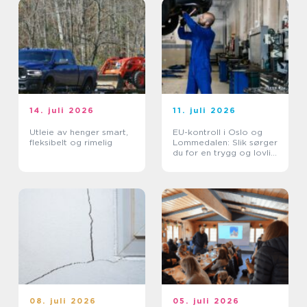
14. juli 2026
11. juli 2026
Utleie av henger smart,
EU-kontroll i Oslo og
fleksibelt og rimelig
Lommedalen: Slik sørger
du for en trygg og lovlig
bil
08. juli 2026
05. juli 2026