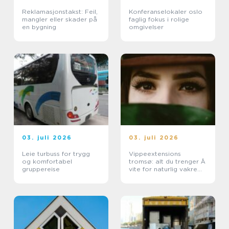
Reklamasjonstakst: Feil,
Konferanselokaler oslo
mangler eller skader på
faglig fokus i rolige
en bygning
omgivelser
03. juli 2026
03. juli 2026
Leie turbuss for trygg
Vippeextensions
og komfortabel
tromsø: alt du trenger Å
gruppereise
vite for naturlig vakre
vipper