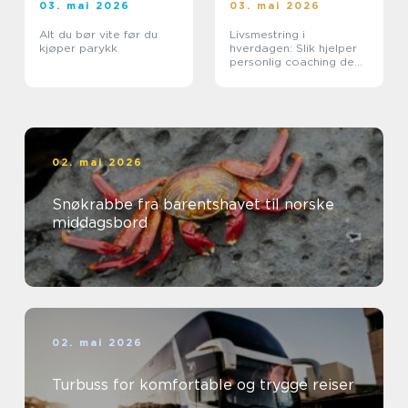
03. mai 2026
03. mai 2026
Alt du bør vite før du
Livsmestring i
kjøper parykk
hverdagen: Slik hjelper
personlig coaching deg
til bedre balanse
02. mai 2026
Snøkrabbe fra barentshavet til norske
middagsbord
02. mai 2026
Turbuss for komfortable og trygge reiser