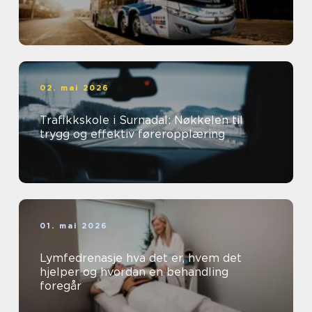
02. mai 2026
Trafikkskole i Surnadal: Nøkkelen til
trygg og effektiv føreropplæring
01. mai 2026
Lymfedrenasje hva det er, hvem det
hjelper og hvordan en behandling
foregår