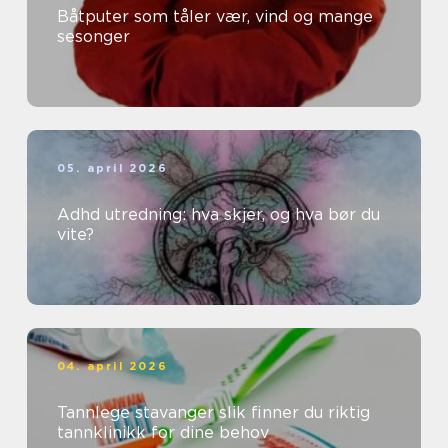
Båtputer som tåler vær, vind og mange
sesonger
05. april 2026
Adhd utredning: hva skjer, og hva bør du
vite?
04. april 2026
Tannlege stavanger slik finner du riktig
tannklinikk for dine behov