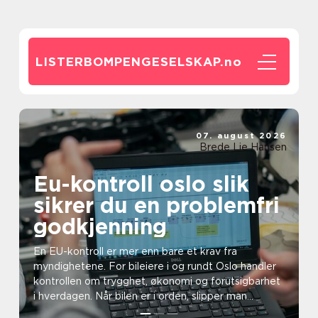
LISTERBOMPENGESELSKAP.
no
07. august 2026
Brede Lie Hansen
Eu-kontroll oslo slik
sikrer du en problemfri
godkjenning
En EU-kontroll er mer enn bare et krav fra
myndighetene. For bileiere i og rundt Oslo handler
kontrollen om trygghet, økonomi og forutsigbarhet
i hverdagen. Når bilen er i orden, slipper man
ubehageli...