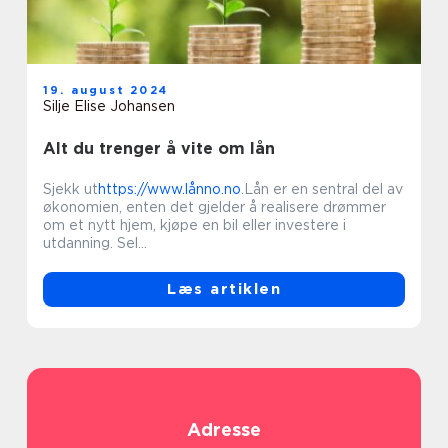
19. august 2024
Silje Elise Johansen
Alt du trenger å vite om lån
Sjekk ut
https://www.lånno.no
.Lån er en sentral del av
økonomien, enten det gjelder å realisere drømmer
om et nytt hjem, kjøpe en bil eller investere i
utdanning. Sel...
Læs artiklen
Adresse