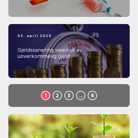
03. april 2026
Gjeldssanering veien ut av
uoverkommelig gjeld
1
2
3
…
6