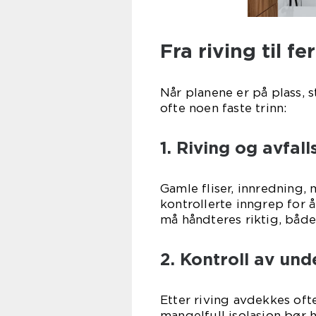
Fra riving til f
Når planene er på plass, 
ofte noen faste trinn:
1. Riving og avfal
Gamle fliser, innredning,
kontrollerte inngrep for 
må håndteres riktig, både
2. Kontroll av un
Etter riving avdekkes ofte
mangelfull isolasjon bør