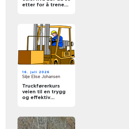
etter for å trene
smart og trives?
16. juli 2026
Silje Elise Johansen
Truckførerkurs
veien til en trygg
og effektiv
arbeidsdag