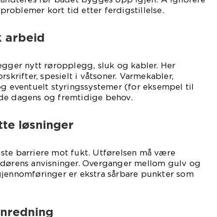
 problemer kort tid etter ferdigstillelse.
k arbeid
egger nytt røropplegg, sluk og kabler. Her
rskrifter, spesielt i våtsoner. Varmekabler,
og eventuelt styringssystemer (for eksempel til
de dagens og fremtidige behov.
te løsninger
ste barriere mot fukt. Utførelsen må være
ndørens anvisninger. Overganger mellom gulv og
gjennomføringer er ekstra sårbare punkter som
nnredning