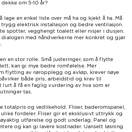
t dekke om 5-10 år?
 å lage en enkel liste over må ha og kjekt å ha. Må
rygg elektrisk installasjon og bedre ventilasjon.
te spotter, vegghengt toalett eller nisjer i dusjen.
r dialogen med håndverkerne mer konkret og gjør
.
en en stor rolle. Små justeringer, som å flytte
alett, kan gi mye bedre romfølelse. Mer
m flytting av røropplegg og avløp, krever nøye
åvirker både pris, arbeidstid og krav til
 lurt å få en faglig vurdering av hva som er
lutninger tas.
e totalpris og vedlikehold. Fliser, baderomspanel,
like fordeler. Fliser gir et eksklusivt uttrykk og
nøyaktig utførelse og godt underlag. Panel og
ontere og kan gi lavere kostnader. Uansett løsning