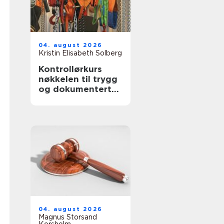
04. august 2026
Kristin Elisabeth Solberg
Kontrollørkurs
nøkkelen til trygg
og dokumentert
bruk av
arbeidsutstyr
04. august 2026
Magnus Storsand