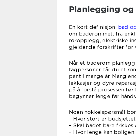
Planlegging og 
En kort definisjon:
bad o
om baderommet, fra enkle e
røropplegg, elektriske ins
gjeldende forskrifter for
Når et baderom planlegge
fagpersoner, får du et rom
pent i mange år. Manglend
lekkasjer og dyre reparasj
på å forstå prosessen før 
begynner lenge før håndv
Noen nøkkelspørsmål bør a
– Hvor stort er budsjettet
– Skal badet bare friskes
– Hvor lenge kan boligen 