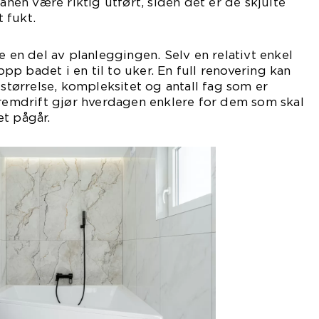
en være riktig utført, siden det er de skjulte
 fukt.
e en del av planleggingen. Selv en relativt enkel
p badet i en til to uker. En full renovering kan
 størrelse, kompleksitet og antall fag som er
fremdrift gjør hverdagen enklere for dem som skal
t pågår.