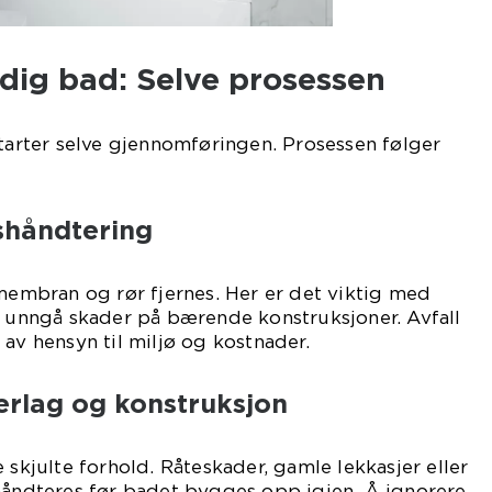
erdig bad: Selve prosessen
starter selve gjennomføringen. Prosessen følger
lshåndtering
 membran og rør fjernes. Her er det viktig med
å unngå skader på bærende konstruksjoner. Avfall
 av hensyn til miljø og kostnader.
derlag og konstruksjon
 skjulte forhold. Råteskader, gamle lekkasjer eller
 håndteres før badet bygges opp igjen. Å ignorere