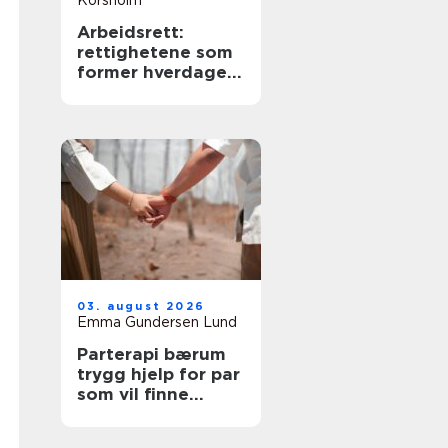
Korsholm
Arbeidsrett:
rettighetene som
former hverdagen
i arbeidslivet
03. august 2026
Emma Gundersen Lund
Parterapi bærum
trygg hjelp for par
som vil finne
tilbake til
hverandre