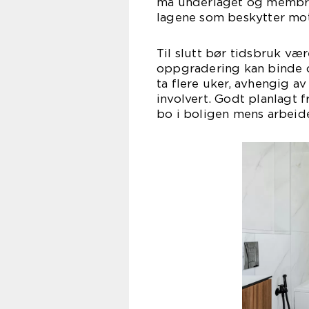
må underlaget og membran
lagene som beskytter mot
Til slutt bør tidsbruk vær
oppgradering kan binde op
ta flere uker, avhengig av
involvert. Godt planlagt 
bo i boligen mens arbeide