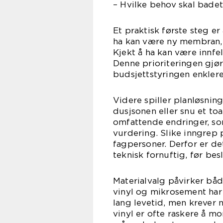
– Hvilke behov skal bade
Et praktisk første steg er
ha kan være ny membran, t
Kjekt å ha kan være innfel
Denne prioriteringen gjø
budsjettstyringen enklere
Videre spiller planløsning
dusjsonen eller snu et to
omfattende endringer, so
vurdering. Slike inngrep p
fagpersoner. Derfor er det
teknisk fornuftig, før bes
Materialvalg påvirker båd
vinyl og mikrosement har u
lang levetid, men krever 
vinyl er ofte raskere å m