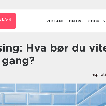
ELSK
REKLAME
OM OSS
COOKIES
i gang?
Inspirat