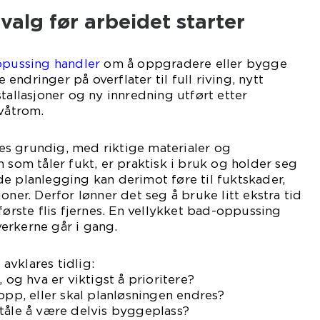
valg før arbeidet starter
ppussing
handler
om å oppgradere eller bygge
ndringer på overflater til full riving, nytt
tallasjoner og ny innredning utført etter
 våtrom.
s grundig, med riktige materialer og
 som tåler fukt, er praktisk i bruk og holder seg
e planlegging kan derimot føre til fuktskader,
oner. Derfor lønner det seg å bruke litt ekstra tid
første flis fjernes. En vellykket bad-oppussing
erkerne går i gang.
vklares tidlig:
, og hva er viktigst å prioritere?
 opp, eller skal planløsningen endres?
tåle å være delvis byggeplass?