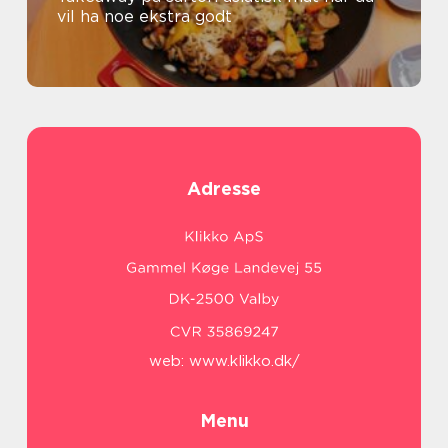
vil ha noe ekstra godt
Adresse
web:
www.klikko.dk/
Menu