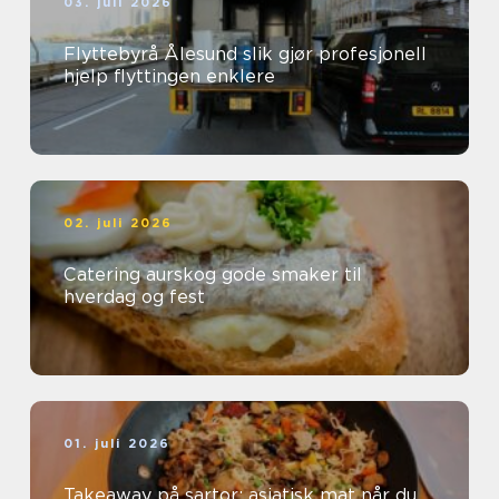
03. juli 2026
Flyttebyrå Ålesund slik gjør profesjonell
hjelp flyttingen enklere
02. juli 2026
Catering aurskog gode smaker til
hverdag og fest
01. juli 2026
Takeaway på sartor: asiatisk mat når du