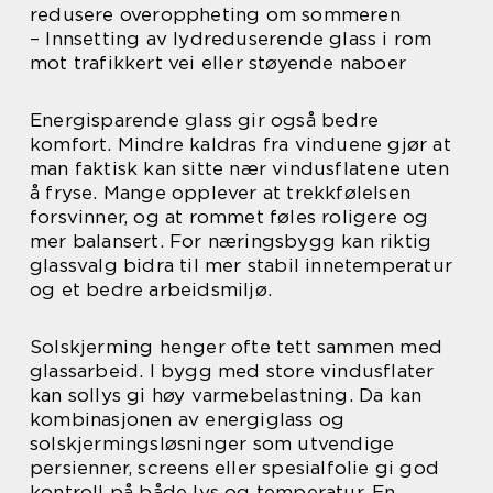
redusere overoppheting om sommeren
– Innsetting av lydreduserende glass i rom
mot trafikkert vei eller støyende naboer
Energisparende glass gir også bedre
komfort. Mindre kaldras fra vinduene gjør at
man faktisk kan sitte nær vindusflatene uten
å fryse. Mange opplever at trekkfølelsen
forsvinner, og at rommet føles roligere og
mer balansert. For næringsbygg kan riktig
glassvalg bidra til mer stabil innetemperatur
og et bedre arbeidsmiljø.
Solskjerming henger ofte tett sammen med
glassarbeid. I bygg med store vindusflater
kan sollys gi høy varmebelastning. Da kan
kombinasjonen av energiglass og
solskjermingsløsninger som utvendige
persienner, screens eller spesialfolie gi god
kontroll på både lys og temperatur. En