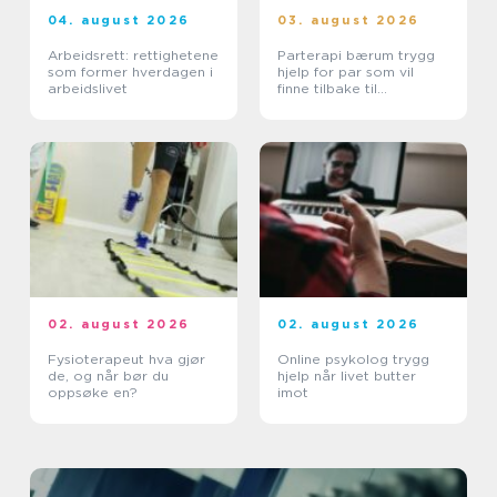
04. august 2026
03. august 2026
Arbeidsrett: rettighetene
Parterapi bærum trygg
som former hverdagen i
hjelp for par som vil
arbeidslivet
finne tilbake til
hverandre
02. august 2026
02. august 2026
Fysioterapeut hva gjør
Online psykolog trygg
de, og når bør du
hjelp når livet butter
oppsøke en?
imot