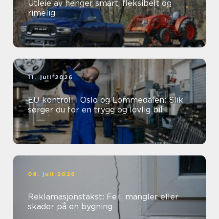
Utleie av henger smart, fleksibelt og
rimelig
11. juli 2026
EU-kontroll i Oslo og Lommedalen: Slik
sørger du for en trygg og lovlig bil
08. juli 2026
Reklamasjonstakst: Feil, mangler eller
skader på en bygning