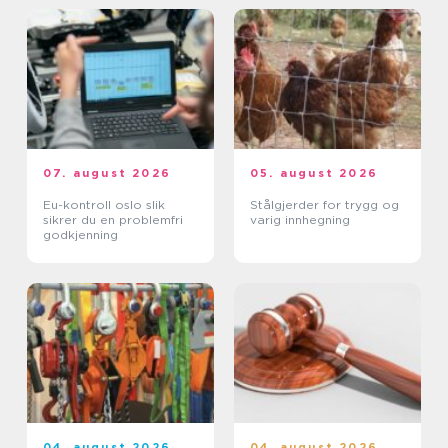
07. august 2026
05. august 2026
Eu-kontroll oslo slik
Stålgjerder for trygg og
sikrer du en problemfri
varig innhegning
godkjenning
04. august 2026
04. august 2026