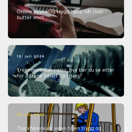
Online psykolog trygg hjelp når livet
butter imot
18. juli 2026
Treningssenter i oslo: hva bør du se etter
for å trene smart og trives?
16. juli 2026
Truckførerkurs veien til en trygg og