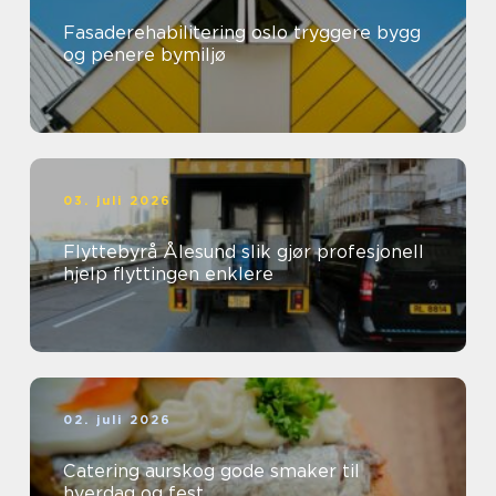
Fasaderehabilitering oslo tryggere bygg
og penere bymiljø
03. juli 2026
Flyttebyrå Ålesund slik gjør profesjonell
hjelp flyttingen enklere
02. juli 2026
Catering aurskog gode smaker til
hverdag og fest