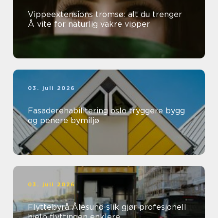
Vippeextensions tromsø: alt du trenger
Å vite for naturlig vakre vipper
03. juli 2026
Fasaderehabilitering oslo tryggere bygg
og penere bymiljø
03. juli 2026
Flyttebyrå Ålesund slik gjør profesjonell
hjelp flyttingen enklere