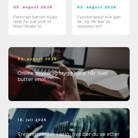
03. august 2026
02. august 2026
Parterapi bærum trygg
Fysioterapeut hva gjør
hjelp for par som vil
de, og når bør du
finne tilbake til
oppsøke en?
hverandre
02. august 2026
Online psykolog trygg hjelp når livet
butter imot
18. juli 2026
Treningssenter i oslo: hva bør du se etter