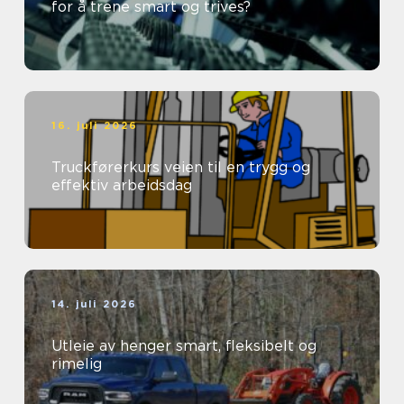
for å trene smart og trives?
16. juli 2026
Truckførerkurs veien til en trygg og
effektiv arbeidsdag
14. juli 2026
Utleie av henger smart, fleksibelt og
rimelig