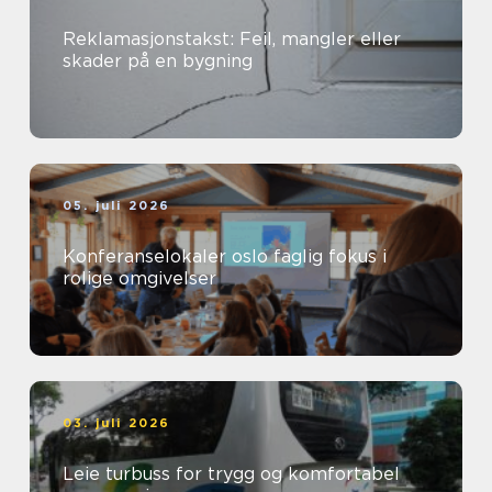
Reklamasjonstakst: Feil, mangler eller
skader på en bygning
05. juli 2026
Konferanselokaler oslo faglig fokus i
rolige omgivelser
03. juli 2026
Leie turbuss for trygg og komfortabel