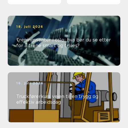
18. juli 2026
Treningssenter i oslo: hva bør du se etter
for å trene smart og trives?
16. juli 2026
Truckførerkurs veien til en trygg og
effektiv arbeidsdag