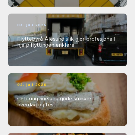
03. juli 2026
Flyttebyrå Ålesund slik gjør profesjonell
hjelp flyttingen enklere
02. juli 2026
Catering aurskog gode smaker til
hverdag og fest