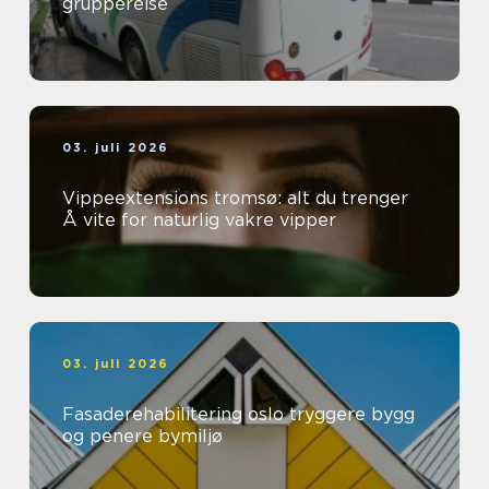
gruppereise
03. juli 2026
Vippeextensions tromsø: alt du trenger
Å vite for naturlig vakre vipper
03. juli 2026
Fasaderehabilitering oslo tryggere bygg
og penere bymiljø