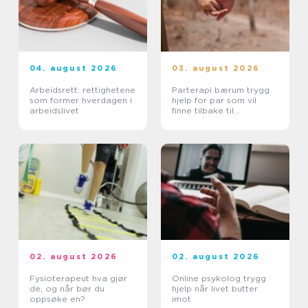
04. august 2026
03. august 2026
Arbeidsrett: rettighetene
Parterapi bærum trygg
som former hverdagen i
hjelp for par som vil
arbeidslivet
finne tilbake til
hverandre
02. august 2026
02. august 2026
Fysioterapeut hva gjør
Online psykolog trygg
de, og når bør du
hjelp når livet butter
oppsøke en?
imot