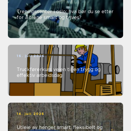
Treningssenter i oslo: hva bør du se etter
for å trene smart og trives?
16. juli 2026
Truckførerkurs veien til en trygg og
effektiv arbeidsdag
14. juli 2026
Utleie av henger smart, fleksibelt og