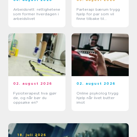
Arbeidsrett: rettighetene
Parterapi bærum trygg
som former hverdagen i
hjelp for par som vil
arbeidslivet
finne tilbake til
hverandre
02. august 2026
02. august 2026
Fysioterapeut hva gjør
Online psykolog trygg
de, og når bør du
hjelp når livet butter
oppsøke en?
imot
18. juli 2026