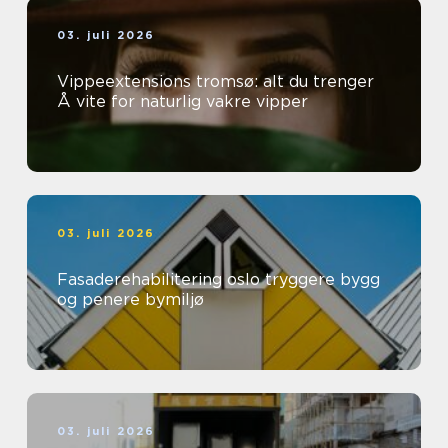
03. juli 2026
Vippeextensions tromsø: alt du trenger
Å vite for naturlig vakre vipper
03. juli 2026
Fasaderehabilitering oslo tryggere bygg
og penere bymiljø
03. juli 2026