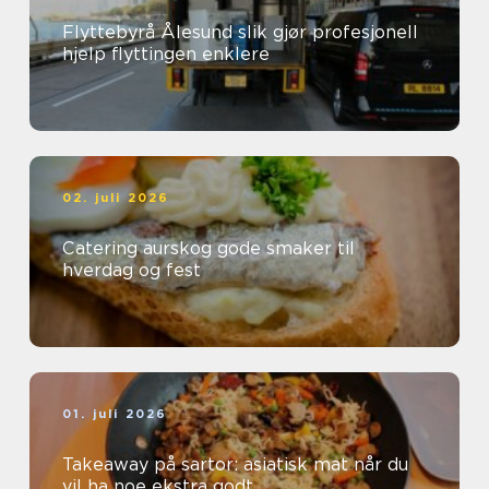
Flyttebyrå Ålesund slik gjør profesjonell
hjelp flyttingen enklere
02. juli 2026
Catering aurskog gode smaker til
hverdag og fest
01. juli 2026
Takeaway på sartor: asiatisk mat når du
vil ha noe ekstra godt