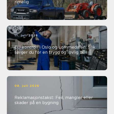
rimelig
11. juli 2026
EU-kontroll i Oslo og Lommedalen: Slik
sørger du for en trygg og lovlig bil
08. juli 2026
Reklamasjonstakst: Feil, mangler eller
skader på en bygning