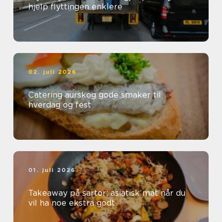
hjelp flyttingen enklere
02. juli 2026
Catering aurskog gode smaker til
hverdag og fest
01. juli 2026
Takeaway på sartor: asiatisk mat når du
vil ha noe ekstra godt