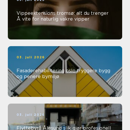
Vippeextensions tromsø: alt du trenger
Å vite for naturlig vakre vipper
03. juli 2026
Fasaderehabilitering oslo tryggere bygg
og penere bymiljø
03. juli 2026
Flyttebyrå Ålesund slik gjør profesjonell