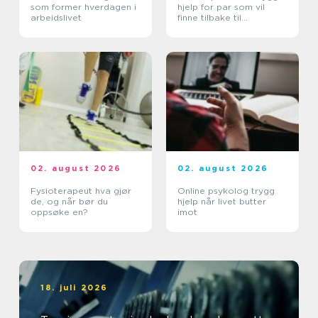
som former hverdagen i
hjelp for par som vil
arbeidslivet
finne tilbake til
hverandre
02. august 2026
02. august 2026
Fysioterapeut hva gjør
Online psykolog trygg
de, og når bør du
hjelp når livet butter
oppsøke en?
imot
18. juli 2026