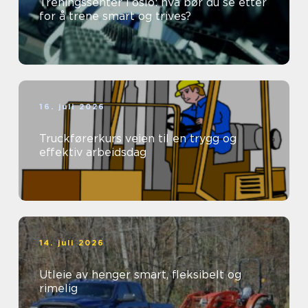
Treningssenter i oslo: hva bør du se etter
for å trene smart og trives?
16. juli 2026
Truckførerkurs veien til en trygg og
effektiv arbeidsdag
14. juli 2026
Utleie av henger smart, fleksibelt og
rimelig