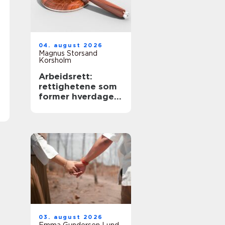
04. august 2026
Magnus Storsand
Korsholm
Arbeidsrett:
rettighetene som
former hverdagen
i arbeidslivet
03. august 2026