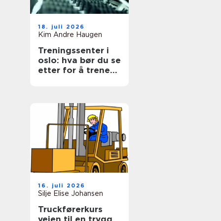
18. juli 2026
Kim Andre Haugen
Treningssenter i
oslo: hva bør du se
etter for å trene
smart og trives?
16. juli 2026
Silje Elise Johansen
Truckførerkurs
veien til en trygg