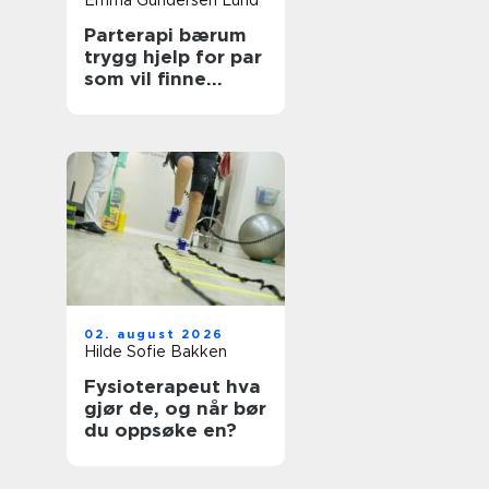
Emma Gundersen Lund
Parterapi bærum
trygg hjelp for par
som vil finne
tilbake til
hverandre
02. august 2026
Hilde Sofie Bakken
Fysioterapeut hva
gjør de, og når bør
du oppsøke en?