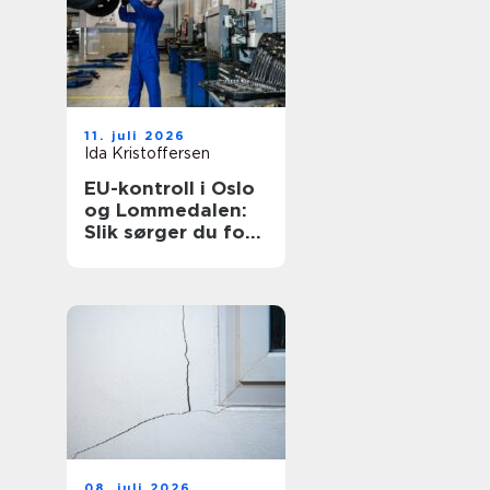
11. juli 2026
Ida Kristoffersen
EU-kontroll i Oslo
og Lommedalen:
Slik sørger du for
en trygg og lovlig
bil
08. juli 2026