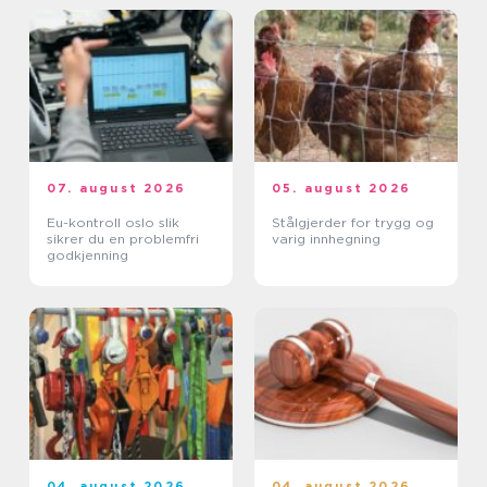
07. august 2026
05. august 2026
Eu-kontroll oslo slik
Stålgjerder for trygg og
sikrer du en problemfri
varig innhegning
godkjenning
04. august 2026
04. august 2026