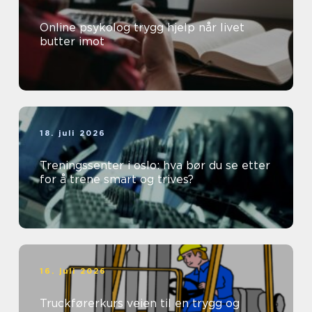
Online psykolog trygg hjelp når livet
butter imot
18. juli 2026
Treningssenter i oslo: hva bør du se etter
for å trene smart og trives?
16. juli 2026
Truckførerkurs veien til en trygg og