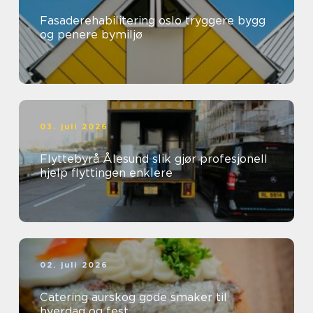
Fasaderehabilitering oslo tryggere bygg
og penere bymiljø
03. juli 2026
Flyttebyrå Ålesund slik gjør profesjonell
hjelp flyttingen enklere
02. juli 2026
Catering aurskog gode smaker til
hverdag og fest