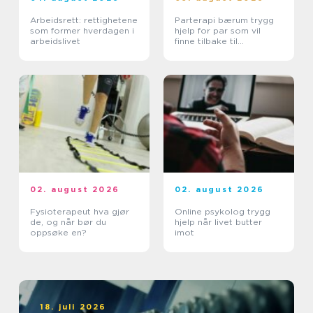
Arbeidsrett: rettighetene
Parterapi bærum trygg
som former hverdagen i
hjelp for par som vil
arbeidslivet
finne tilbake til
hverandre
02. august 2026
02. august 2026
Fysioterapeut hva gjør
Online psykolog trygg
de, og når bør du
hjelp når livet butter
oppsøke en?
imot
18. juli 2026