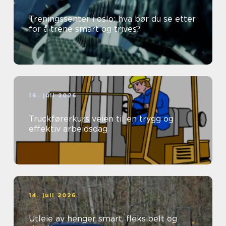
Treningssenter i oslo: hva bør du se etter
for å trene smart og trives?
16. juli 2026
Truckførerkurs veien til en trygg og
effektiv arbeidsdag
14. juli 2026
Utleie av henger smart, fleksibelt og