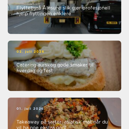
Flyttebyrå Ålesund slik gjør profesjonell
hjelp flyttingen enklere
02. juli 2026
Catering aurskog gode smaker til
hverdag og fest
01. juli 2026
Takeaway på sartor: asiatisk mat når du
vil ha noe ekstra godt