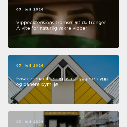
03. juli 2026
Vippeextensions tromsø: alt du trenger
Å vite for naturlig vakre vipper
03. juli 2026
Fasaderehabilitering oslo tryggere bygg
og penere bymiljø
03. juli 2026