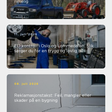
rimelig
11. juli 2026
EU-kontroll i Oslo og Lommedalen: Slik
sørger du for en trygg og lovlig bil
08. juli 2026
Reklamasjonstakst: Feil, mangler eller
skader på en bygning