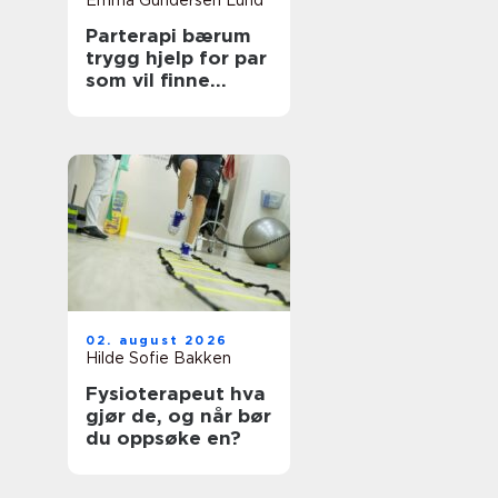
Emma Gundersen Lund
Parterapi bærum
trygg hjelp for par
som vil finne
tilbake til
hverandre
02. august 2026
Hilde Sofie Bakken
Fysioterapeut hva
gjør de, og når bør
du oppsøke en?