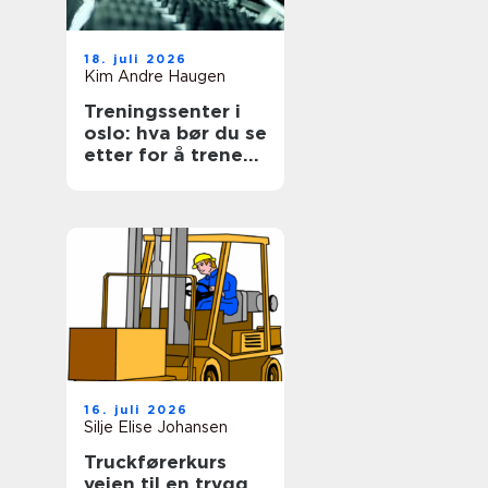
18. juli 2026
Kim Andre Haugen
Treningssenter i
oslo: hva bør du se
etter for å trene
smart og trives?
16. juli 2026
Silje Elise Johansen
Truckførerkurs
veien til en trygg