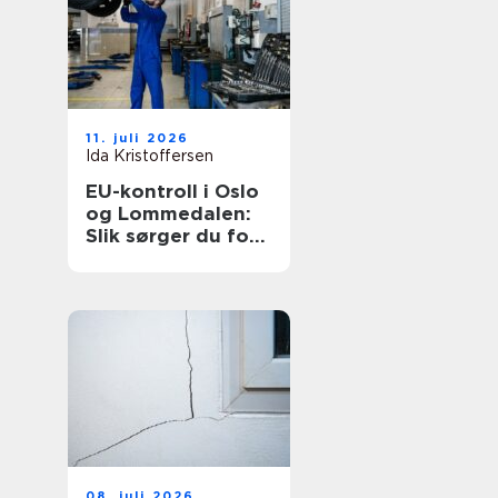
11. juli 2026
Ida Kristoffersen
EU-kontroll i Oslo
og Lommedalen:
Slik sørger du for
en trygg og lovlig
bil
08. juli 2026