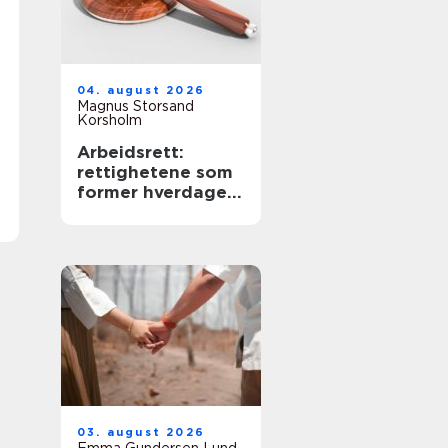
04. august 2026
Magnus Storsand
Korsholm
Arbeidsrett:
rettighetene som
former hverdagen
i arbeidslivet
03. august 2026