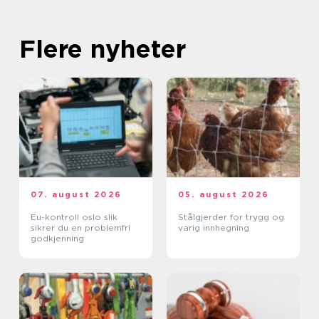
Flere nyheter
07. august 2026
05. august 2026
Eu-kontroll oslo slik
Stålgjerder for trygg og
sikrer du en problemfri
varig innhegning
godkjenning