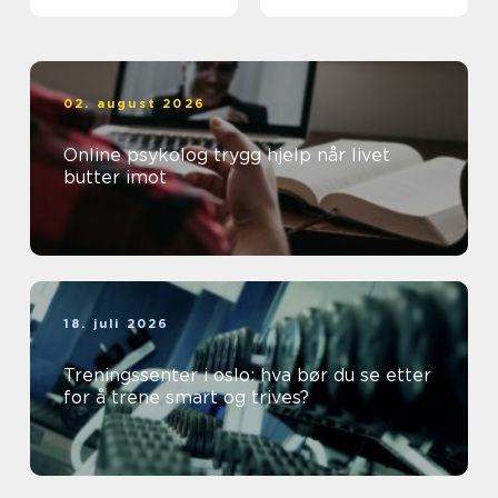
hverandre
02. august 2026
Online psykolog trygg hjelp når livet
butter imot
18. juli 2026
Treningssenter i oslo: hva bør du se etter
for å trene smart og trives?