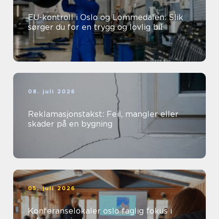
EU-kontroll i Oslo og Lommedalen: Slik
sørger du for en trygg og lovlig bil
08. juli 2026
Reklamasjonstakst: Feil, mangler eller
skader på en bygning
05. juli 2026
Konferanselokaler oslo faglig fokus i