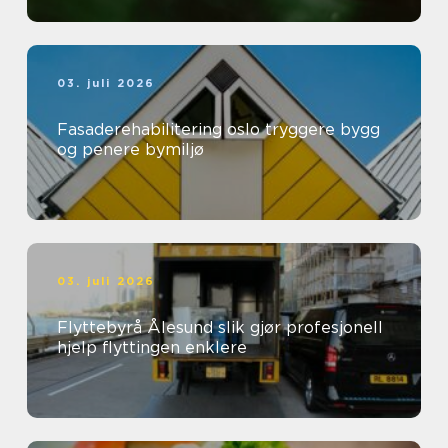
03. juli 2026
Fasaderehabilitering oslo tryggere bygg
og penere bymiljø
03. juli 2026
Flyttebyrå Ålesund slik gjør profesjonell
hjelp flyttingen enklere