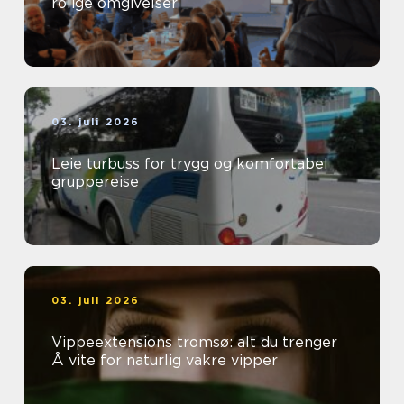
rolige omgivelser
03. juli 2026
Leie turbuss for trygg og komfortabel
gruppereise
03. juli 2026
Vippeextensions tromsø: alt du trenger
Å vite for naturlig vakre vipper