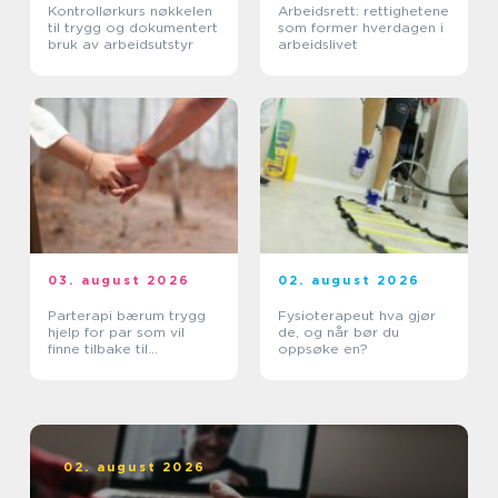
Kontrollørkurs nøkkelen
Arbeidsrett: rettighetene
til trygg og dokumentert
som former hverdagen i
bruk av arbeidsutstyr
arbeidslivet
03. august 2026
02. august 2026
Parterapi bærum trygg
Fysioterapeut hva gjør
hjelp for par som vil
de, og når bør du
finne tilbake til
oppsøke en?
hverandre
02. august 2026