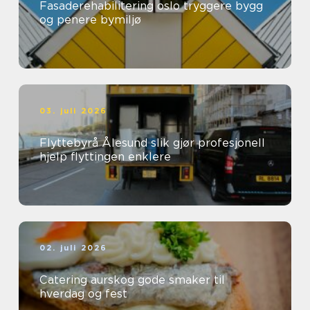
Fasaderehabilitering oslo tryggere bygg
og penere bymiljø
03. juli 2026
Flyttebyrå Ålesund slik gjør profesjonell
hjelp flyttingen enklere
02. juli 2026
Catering aurskog gode smaker til
hverdag og fest