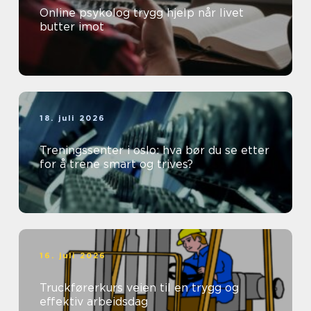
Online psykolog trygg hjelp når livet
butter imot
18. juli 2026
Treningssenter i oslo: hva bør du se etter
for å trene smart og trives?
16. juli 2026
Truckførerkurs veien til en trygg og
effektiv arbeidsdag